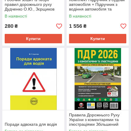
правил дорожнього руху
автомобіля + Підручник з
Дудченко О.Ю., Зєрщиков
водіння автомобіля та
О.В.
безпеки дорожнього руху
В наявності
В наявності
280
1 556
₴
₴
Купити
Купити
Правила Дорожнього Руху
України з коментарями та
Поради адвоката для водія
ілюстраціями Збільшений
формат 2026