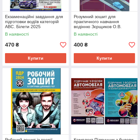
Екзаменаційні завдання для
Розумний зошит для
підготовки водіїв категорій
практичного навчання
АВС. Білети 2025
водінню Зєрщиков О.В.
В наявності
В наявності
470
400
₴
₴
Купити
Купити
Робочий зошит із теорії
Комплект Підручник з будови