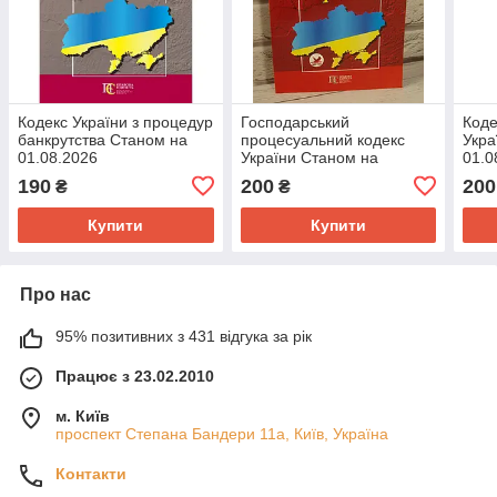
Кодекс України з процедур
Господарський
Коде
банкрутства Станом на
процесуальний кодекс
Укра
01.08.2026
України Станом на
01.0
01.08.2026
190
200
200
₴
₴
Купити
Купити
Про нас
95% позитивних з 431 відгука за рік
Працює з 23.02.2010
м. Київ
проспект Степана Бандери 11а, Київ, Україна
Контакти