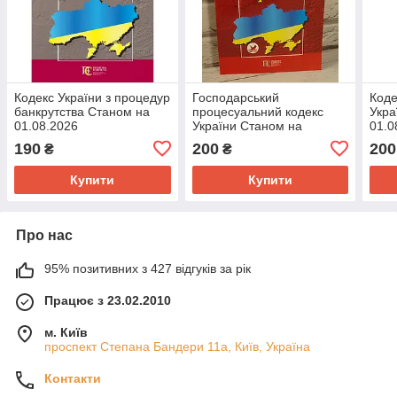
Кодекс України з процедур
Господарський
Коде
банкрутства Станом на
процесуальний кодекс
Укра
01.08.2026
України Станом на
01.0
01.08.2026
190
200
200
₴
₴
Купити
Купити
Про нас
95% позитивних з 427 відгуків за рік
Працює з 23.02.2010
м. Київ
проспект Степана Бандери 11а, Київ, Україна
Контакти