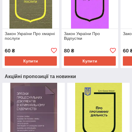
Закон України Про хмарні
Закон України Про
Зако
послуги
Відпустки
60
80
60
₴
₴
Купити
Купити
Акційні пропозиції та новинки