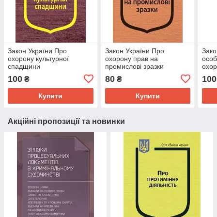
Закон України Про
Закон України Про
Зако
охорону культурної
охорону прав на
особ
спадщини
промислові зразки
охор
зазн
100
80
100
₴
₴
сіль
прод
Купити
Купити
Акційні пропозиції та новинки