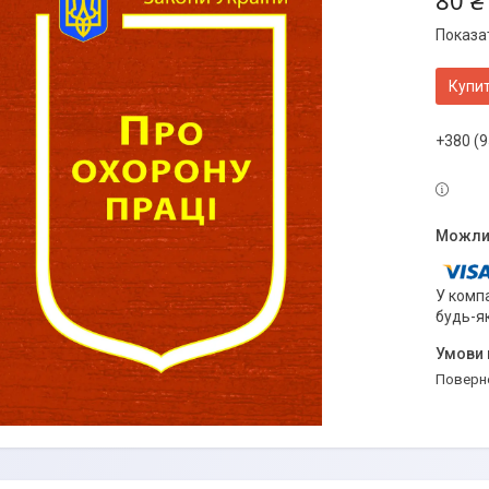
80 ₴
Показат
Купи
+380 (9
У компа
будь-я
поверн