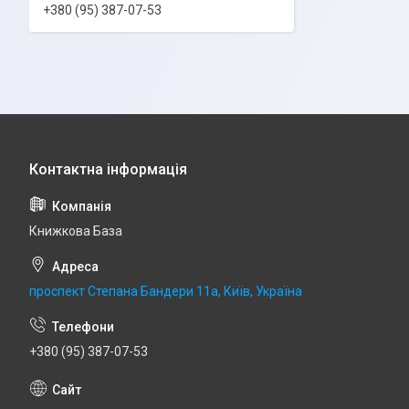
+380 (95) 387-07-53
Книжкова База
проспект Степана Бандери 11а, Київ, Україна
+380 (95) 387-07-53