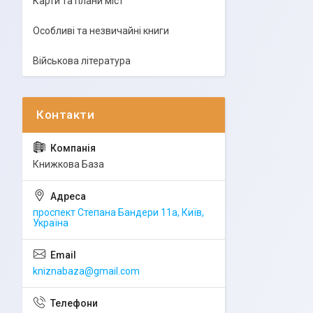
Карти та плани міст
Особливі та незвичайні книги
Військова література
Книжкова База
проспект Степана Бандери 11а, Київ,
Україна
kniznabaza@gmail.com