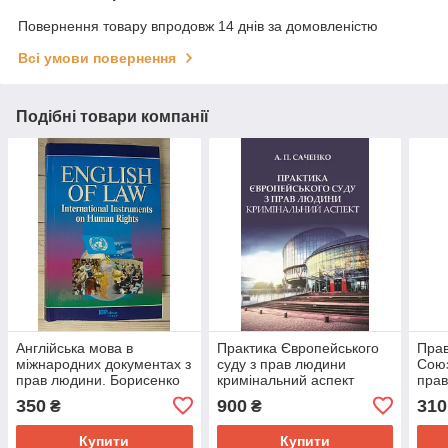
Повернення товару впродовж 14 днів за домовленістю
Всі умови повернення
Подібні товари компанії
Англійська мова в
Практика Європейського
Прав
міжнародних документах з
суду з прав людини
Союз
прав людини. Борисенко
кримінальний аспект
прав
І.І.
пита
350
900
310
₴
₴
Яко
Купити
Купити