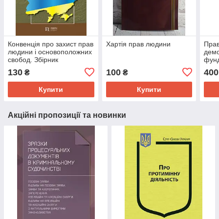
Конвенція про захист прав
Хартія прав людини
Прав
людини і основоположних
демо
свобод. Збірник
фунд
законодавчих актів
укра
130
100
400
₴
₴
конс
Тоди
Купити
Купити
Акційні пропозиції та новинки