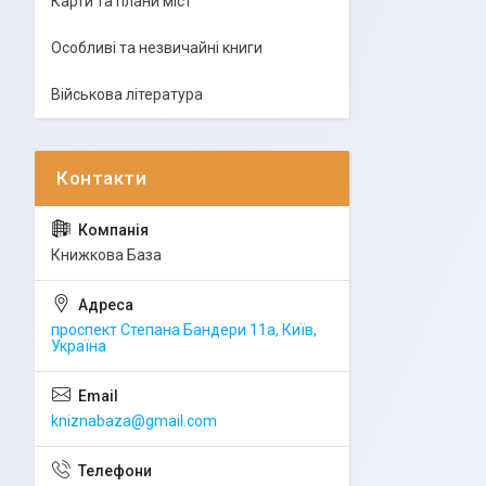
Карти та плани міст
Особливі та незвичайні книги
Військова література
Книжкова База
проспект Степана Бандери 11а, Київ,
Україна
kniznabaza@gmail.com