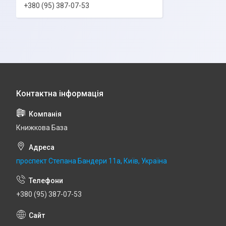
+380 (95) 387-07-53
Книжкова База
проспект Степана Бандери 11а, Київ, Україна
+380 (95) 387-07-53