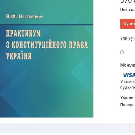
570 
Показат
Купи
+380 (9
У компа
будь-я
поверн