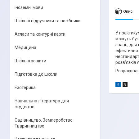
Іноземні мови
Опис
Шкільні підручники та посібники
У практикум
Атласи та контурні карти
можуть бут
знань, для
Медицина
ефективно 
нестандарт
Шкільні зошити
розв'язків 
Розрахован
Підготовка до школи
Езотерика
Навчальна література для
студентів
Садівництво. Землеробство.
Тваринництво