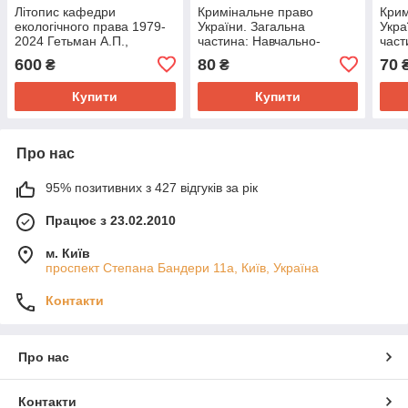
Літопис кафедри
Кримінальне право
Крим
екологічного права 1979-
України. Загальна
Укра
2024 Гетьман А.П.,
частина: Навчально-
част
Суєтнов Є.П., Малохліб
методичний комплекс
за з
600
80
70
₴
₴
О.С.
тран
хара
Купити
Купити
Про нас
95% позитивних з 427 відгуків за рік
Працює з 23.02.2010
м. Київ
проспект Степана Бандери 11а, Київ, Україна
Контакти
Про нас
Контакти