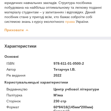
юридичних навчальних закладів. Структура посібника
побудована на найбільш оптимальному та легкому поданні
матеріалу студентам – у запитаннях і відповідях. Даний
посібник стане у пригоді всім, хто бажає озброїти собі
системою знань з курсу екологічного
права
України.
Приховати
Характеристики
Основні
ISBN
978-611-01-0500-2
Автор
Тетарчук І.В.
Рік видання
2022
Користувальницькі характеристики
Видавництво
Центр учбової літератури
Палітурка
М'яка
Сторінок
230 стр
Формат
60*84/16(145мм*200мм)
Середній