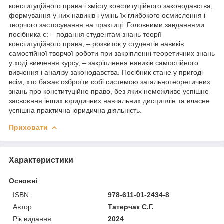
конституційного права і змісту конституційного законодавства,
формування у них навиків і умінь їх глибокого осмислення і
творчого застосування на практиці. Головними завданнями
посібника є: – подання студентам знань теорії
конституційного права, – розвиток у студентів навиків
самостійної творчої роботи при закріпленні теоретичних знань
у ході вивчення курсу, – закріплення навиків самостійного
вивчення і аналізу законодавства. Посібник стане у пригоді
всім, хто бажає озброїти собі системою загальнотеоретичних
знань про конституційне право, без яких неможливе успішне
засвоєння інших юридичних навчальних дисциплін та власне
успішна практична юридична діяльність.
Приховати
Характеристики
Основні
ISBN
978-611-01-2434-8
Автор
Татерчак С.Г.
Рік видання
2024