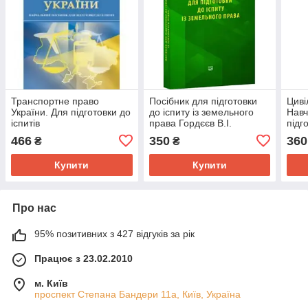
Транспортне право
Посібник для підготовки
Циві
України. Для підготовки до
до іспиту із земельного
Навч
іспитів
права Гордєєв В.І.
підг
Гуса
466
350
360
₴
₴
М.В.
Купити
Купити
Про нас
95% позитивних з 427 відгуків за рік
Працює з 23.02.2010
м. Київ
проспект Степана Бандери 11а, Київ, Україна