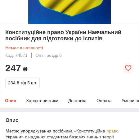
Конституційне право України Навчальний
посібник для підготовки до іспитів
Немає в наявності
Код: 74571
Опт і роздріб
247
₴
234 ₴
від 5 шт.
Опис
Характеристики
Доставка
Оплата
Умови п
Опис
Метою упорядкування посібника «Конституційне
право
України» є надання студентам базових знань з теорії