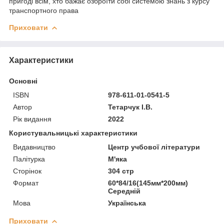
пригоді всім, хто бажає озброїти собі системою знань з курсу
транспортного права
Приховати
Характеристики
Основні
ISBN
978-611-01-0541-5
Автор
Тетарчук І.В.
Рік видання
2022
Користувальницькі характеристики
Видавництво
Центр учбової літератури
Палітурка
М'яка
Сторінок
304 стр
Формат
60*84/16(145мм*200мм)
Середній
Мова
Українська
Приховати