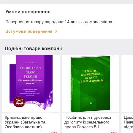
Умови повернення
Повернення товару впродовж 14 днів за домовленістю
Всі умови повернення
Подібні товари компанії
Кримінальне право
Посібник для підготовки
Циві
України (Загальна та
до іспиту із земельного
Навч
Особлива частини)
права Гордєєв В.І.
підг
посібник для підготовки до
Гуса