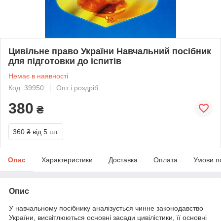
Цивільне право України Навчальний посібник
для підготовки до іспитів
Немає в наявності
Код: 39950
Опт і роздріб
380
₴
360 ₴
від 5 шт.
Опис
Характеристики
Доставка
Оплата
Умови п
Опис
У навчальному посібнику аналізується чинне законодавство
України, висвітлюються основні засади цивілістики, її основні