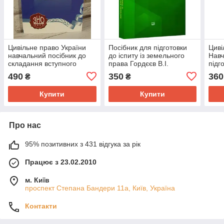
Цивільне право України
Посібник для підготовки
Циві
навчальний посібник до
до іспиту із земельного
Навч
складання вступного
права Гордєєв В.І.
підг
випробування в
Гуса
490
350
360
₴
₴
магістратуру у форматі
М.В.
ЗНО
Купити
Купити
Про нас
95% позитивних з 431 відгука за рік
Працює з 23.02.2010
м. Київ
проспект Степана Бандери 11а, Київ, Україна
Контакти