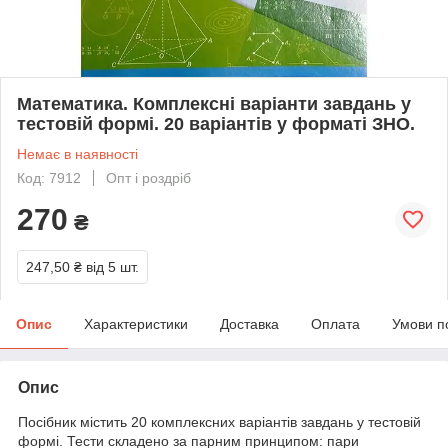
Математика. Комплексні варіанти завдань у
тестовій формі. 20 варіантів у форматі ЗНО.
Немає в наявності
Код: 7912
Опт і роздріб
270
₴
247,50 ₴
від 5 шт.
Опис
Характеристики
Доставка
Оплата
Умови п
Опис
Посібник містить 20 комплексних варіантів завдань у тестовій
формі. Тести складено за парним принципом: пари