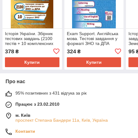
Історія України. Збірник
Exam Support. Англійська
Істо
тестових завдань (2100
мова. Тестові завдання у
завд
тестів + 10 комплексних
форматі ЗНО та ДПА
Земе
варіантів ЗНО)
378
324
95
₴
₴
Купити
Купити
Про нас
95% позитивних з 431 відгука за рік
Працює з 23.02.2010
м. Київ
проспект Степана Бандери 11а, Київ, Україна
Контакти