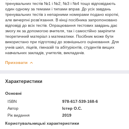
тренувальних тестів №1 і №2; №3 і №4 тощо відповідають
один одному за темами і типами вправ. До усіх завдань
тренувальних тестів з непарними номерами подано короткі,
але вичерпні розв’язання. В кінці посібника запропоновано
відповіді до всіх тестів. Опрацювання тестових завдань дає
змогу як за допомогою вчителя, так і самостійно закріпити
теоретичний матеріал з математики. Посібник може бути
використано при підготовці до зовнішнього оцінювання. Для
учнів шкіл, ліцеїв, гімназій та абітурієнтів, студентів вищих
навчальних закладів, учителів, викладачів.
Приховати
Характеристики
Основні
ISBN
978-617-539-168-6
Автор
Істер О.С.
Рік видання
2019
Користувальницькі характеристики