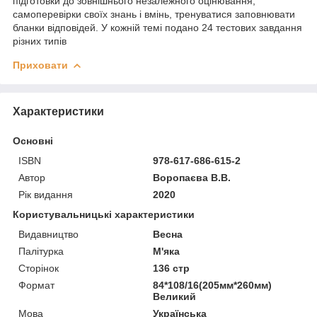
підготовки до зовнішнього незалежного оцінювання,
самоперевірки своїх знань і вмінь, тренуватися заповнювати
бланки відповідей. У кожній темі подано 24 тестових завдання
різних типів
Приховати
Характеристики
Основні
ISBN
978-617-686-615-2
Автор
Воропаєва В.В.
Рік видання
2020
Користувальницькі характеристики
Видавництво
Весна
Палітурка
М'яка
Сторінок
136 стр
Формат
84*108/16(205мм*260мм)
Великий
Мова
Українська