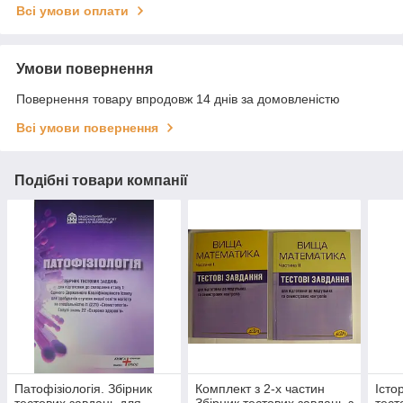
Всі умови оплати
Умови повернення
Повернення товару впродовж 14 днів за домовленістю
Всі умови повернення
Подібні товари компанії
Патофізіологія. Збірник
Комплект з 2-х частин
Істо
тестових завдань для
Збірник тестових завдань з
тест