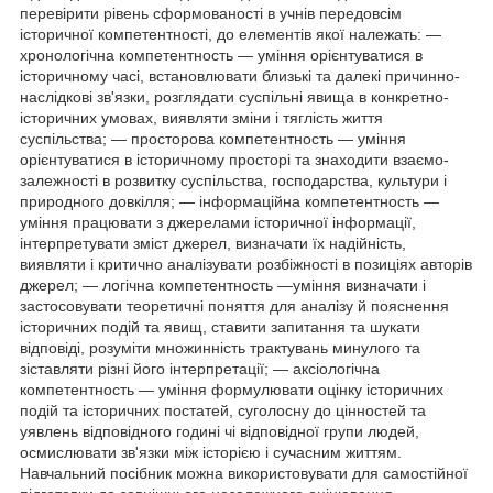
перевірити рівень сформованості в учнів передовсім
історичної компетентності, до елементів якої належать: —
хронологічна компетентность — уміння орієнтуватися в
історичному часі, встановлювати близькі та далекі причинно-
наслідкові зв'язки, розглядати суспільні явища в конкретно-
історичних умовах, виявляти зміни і тяглість життя
суспільства; — просторова компетентность — уміння
орієнтуватися в історичному просторі та знаходити взаємо-
залежності в розвитку суспільства, господарства, культури і
природного довкілля; — інформаційна компетентность —
уміння працювати з джерелами історичної інформації,
інтерпретувати зміст джерел, визначати їх надійність,
виявляти і критично аналізувати розбіжності в позиціях авторів
джерел; — логічна компетентность —уміння визначати і
застосовувати теоретичні поняття для аналізу й пояснення
історичних подій та явищ, ставити запитання та шукати
відповіді, розуміти множинність трактувань минулого та
зіставляти різні його інтерпретації; — аксіологічна
компетентность — уміння формулювати оцінку історичних
подій та історичних постатей, суголосну до цінностей та
уявлень відповідного годині чі відповідної групи людей,
осмислювати зв'язки між історією і сучасним життям.
Навчальний посібник можна використовувати для самостійної