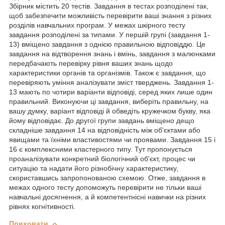
Збірник містить 20 тестів. Завдання в тестах розподілені так,
щоб забезпечити можливість перевірити ваші знання з різних
розділів навчальних програм. У межах шкірного тесту
завдання розподілені за типами. У першій групі (завдання 1-
13) вміщено завдання з однією правильною відповіддю. Це
завдання на відтворення знань і вмінь, завдання з малюнками
передбачають перевірку рівня ваших знань щодо
характеристики органів та організмів. Також є завдання, що
перевіряють уміння аналізувати зміст тверджень. Завдання 1-
13 мають по чотири варіанти відповіді, серед яких лише один
правильний. Виконуючи ці завдання, виберіть правильну, на
вашу думку, варіант відповіді й обведіть кружечком букву, яка
йому відповідає. До другої групи завдань вміщено дещо
складніше завдання 14 на відповідність між об'єктами або
явищами та їхніми властивостями чи проявами. Завдання 15 і
16 є комплексними кластерного типу. Тут пропонується
проаналізувати конкретний біологічний об'єкт, процес чи
ситуацію та надати його різнобічну характеристику,
скориставшись запропонованою схемою. Отже, завдання в
межах одного тесту допоможуть перевірити не тільки ваші
навчальні досягнення, а й компетентнісні навички на різних
рівнях когнітивності.
Приховати