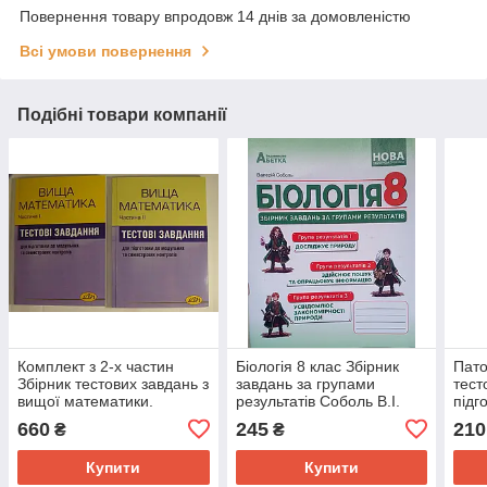
Повернення товару впродовж 14 днів за домовленістю
Всі умови повернення
Подібні товари компанії
Комплект з 2-х частин
Біологія 8 клас Збірник
Пато
Збірник тестових завдань з
завдань за групами
тест
вищої математики.
результатів Соболь В.І.
підг
Посібник для підготовки
етап
660
245
210
₴
₴
до модульних та
магі
семестрових контрольних
Купити
Купити