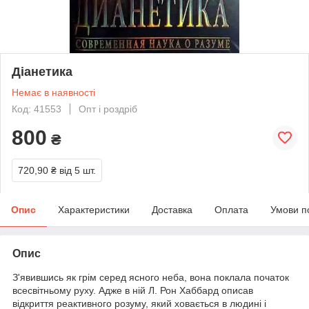
Діанетика
Немає в наявності
Код: 41553
Опт і роздріб
800
₴
720,90 ₴
від 5 шт.
Опис
Характеристики
Доставка
Оплата
Умови п
Опис
З'явившись як грім серед ясного неба, вона поклала початок
всесвітньому руху. Адже в ній Л. Рон Хаббард описав
відкриття реактивного розуму, який ховається в людині і