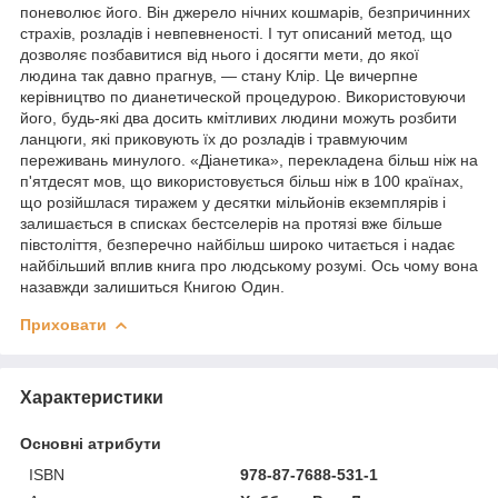
поневолює його. Він джерело нічних кошмарів, безпричинних
страхів, розладів і невпевненості. І тут описаний метод, що
дозволяє позбавитися від нього і досягти мети, до якої
людина так давно прагнув, — стану Клір. Це вичерпне
керівництво по дианетической процедурою. Використовуючи
його, будь-які два досить кмітливих людини можуть розбити
ланцюги, які приковують їх до розладів і травмуючим
переживань минулого. «Діанетика», перекладена більш ніж на
п'ятдесят мов, що використовується більш ніж в 100 країнах,
що розійшлася тиражем у десятки мільйонів екземплярів і
залишається в списках бестселерів на протязі вже більше
півстоліття, безперечно найбільш широко читається і надає
найбільший вплив книга про людському розумі. Ось чому вона
назавжди залишиться Книгою Один.
Приховати
Характеристики
Основні атрибути
ISBN
978-87-7688-531-1