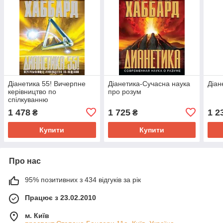
Діанетика 55! Вичерпне
Діанетика-Сучасна наука
Діан
керівництво по
про розум
спілкуванню
1 478
1 725
1 2
₴
₴
Купити
Купити
Про нас
95% позитивних з 434 відгуків за рік
Працює з 23.02.2010
м. Київ