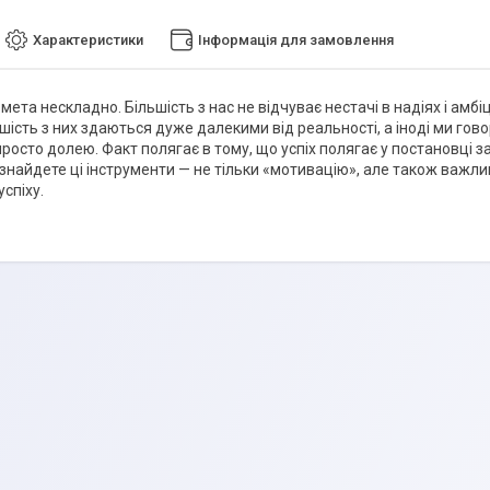
Характеристики
Інформація для замовлення
ета нескладно. Більшість з нас не відчуває нестачі в надіях і амбіц
шість з них здаються дуже далекими від реальності, а іноді ми гов
просто долею. Факт полягає в тому, що успіх полягає у постановці зав
 знайдете ці інструменти — не тільки «мотивацію», але також важли
спіху.