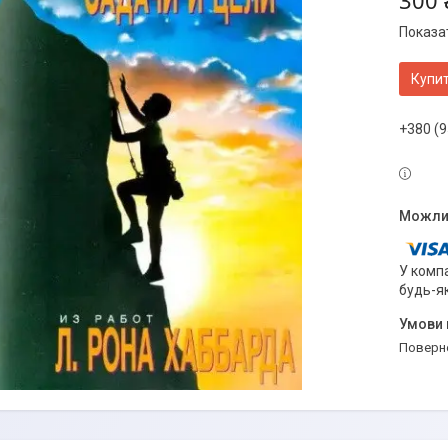
300 
Показат
Купи
+380 (9
У компа
будь-я
поверн