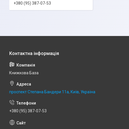
+380 (95) 387-07-53
Книжкова База
проспект Степана Бандери 11а, Київ, Україна
+380 (95) 387-07-53