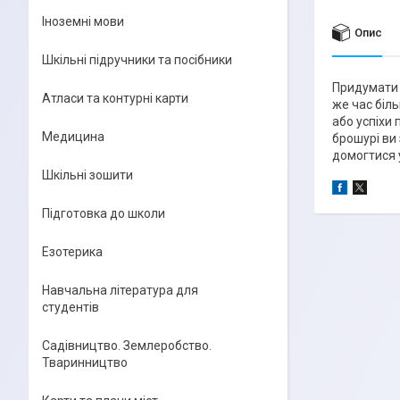
Іноземні мови
Опис
Шкільні підручники та посібники
Придумати м
Атласи та контурні карти
же час біль
або успіхи 
Медицина
брошурі ви
домогтися у
Шкільні зошити
Підготовка до школи
Езотерика
Навчальна література для
студентів
Садівництво. Землеробство.
Тваринництво