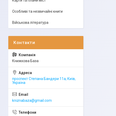
Карти та плани міст
Особливі та незвичайні книги
Військова література
Книжкова База
проспект Степана Бандери 11а, Київ,
Україна
kniznabaza@gmail.com