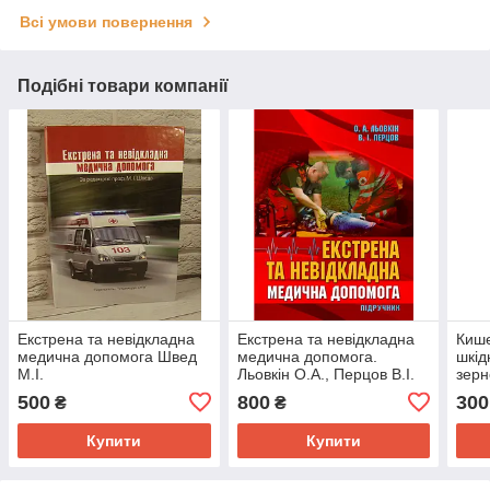
Всі умови повернення
Подібні товари компанії
Екстрена та невідкладна
Екстрена та невідкладна
Кише
медична допомога Швед
медична допомога.
шкід
М.І.
Льовкін О.А., Перцов В.І.
зерн
куль
500
800
300
₴
₴
Купити
Купити