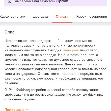
Замовлення під захистом
Характеристики
Доставка
Оплата
Умови повернення
Опис
Человеческое тело подвержено болезням, оно может
получить травму и попасть в те или иные неприятности,
намеренно или случайно. Сегодня
медицина
лечит тело,
когда с ним что-то не в порядке. Но она почти полностью
упускает из виду тот факт, что духовное существо связано с
телом и оказывает на него влияние. Дело в том, что сам
человек обладает колоссальной способностью влиять на своё
тело и на здоровье. Он сам может привести в порядок тело
уже после того, как ему провели необходимое медицинское
лечение.
Л. Рон Хаббард розробив численні способи застосування
своїх відкриттів до розумовим і духовним аспектам фізичних
страждань людини.
Приховати