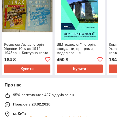
Комплект Атлас Історія
ВІМ-технології: історія,
Комп
України 10 клас 1914-
стандарти, програми,
Укра
1945рр. + Контурна карта
моделювання
карт
ІПТ
184
450
184
₴
₴
Купити
Купити
Про нас
95% позитивних з 427 відгуків за рік
Працює з 23.02.2010
м. Київ