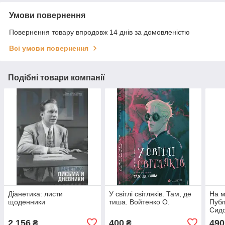
Умови повернення
Повернення товару впродовж 14 днів за домовленістю
Всі умови повернення
Подібні товари компанії
Діанетика: листи
У світлі світляків. Там, де
На м
щоденники
тиша. Войтенко О.
Публ
Сидо
2 156
400
490
₴
₴