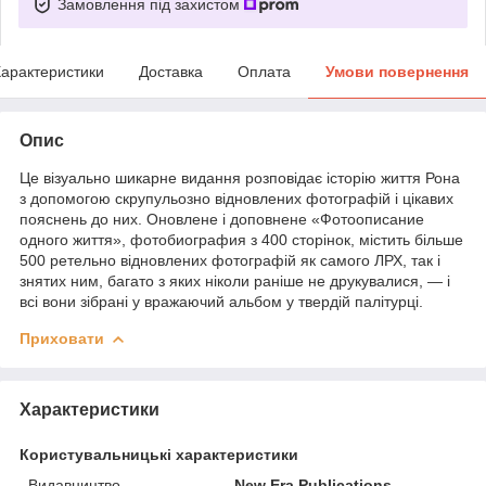
Замовлення під захистом
арактеристики
Доставка
Оплата
Умови повернення
Опис
Це візуально шикарне видання розповідає історію життя Рона
з допомогою скрупульозно відновлених фотографій і цікавих
пояснень до них. Оновлене і доповнене «Фотоописание
одного життя», фотобиография з 400 сторінок, містить більше
500 ретельно відновлених фотографій як самого ЛРХ, так і
знятих ним, багато з яких ніколи раніше не друкувалися, — і
всі вони зібрані у вражаючий альбом у твердій палітурці.
Приховати
Характеристики
Користувальницькі характеристики
Видавництво
New Era Publications