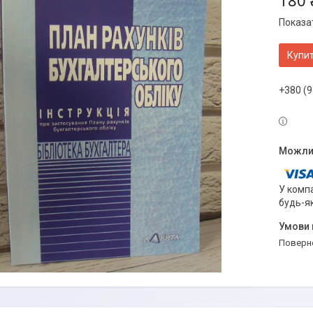
180 
Показат
Купи
+380 (9
У компа
будь-я
поверн