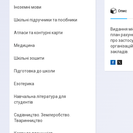
Іноземні мови
Опис
Шкільні підручники та посібники
Видання міс
Атласи та контурні карти
план рахунк
про застосу
Медицина
організацій
закладів.
Шкільні зошити
Підготовка до школи
Езотерика
Навчальна література для
студентів
Садівництво. Землеробство.
Тваринництво