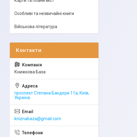
Карти та плани міст
Особливі та незвичайні книги
Військова література
Книжкова База
проспект Степана Бандери 11а, Київ,
Україна
kniznabaza@gmail.com