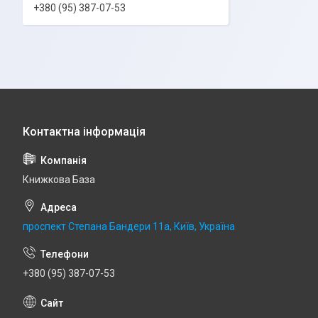
+380 (95) 387-07-53
Книжкова База
проспект Степана Бандери 11а, Київ, Україна
+380 (95) 387-07-53