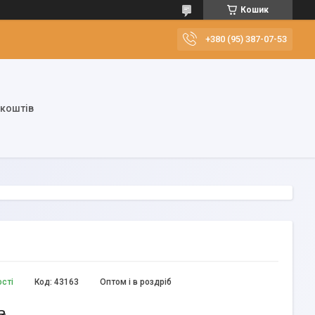
Кошик
+380 (95) 387-07-53
 коштів
ості
Код:
43163
Оптом і в роздріб