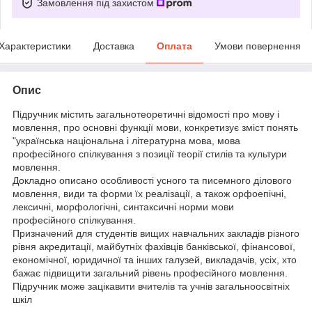
Замовлення під захистом
Характеристики
Доставка
Оплата
Умови повернення
Опис
Підручник містить загальнотеоретичні відомості про мову і
мовлення, про основні функції мови, конкретизує зміст понять
"українська національна і літературна мова, мова
професійного спілкування з позиції теорії стилів та культури
мовлення.
Докладно описано особливості усного та писемного ділового
мовлення, види та форми їх реалізації, а також орфоепічні,
лексичні, морфологічні, синтаксичні норми мови
професійного спілкування.
Призначений для студентів вищих навчальних закладів різного
рівня акредитації, майбутніх фахівців банківської, фінансової,
економічної, юридичної та інших галузей, викладачів, усіх, хто
бажає підвищити загальний рівень професійного мовлення.
Підручник може зацікавити вчителів та учнів загальноосвітніх
шкіл