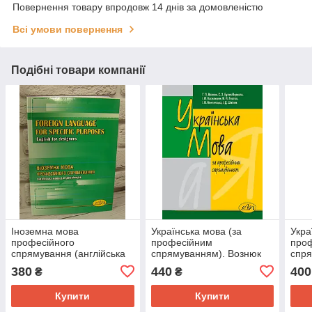
Повернення товару впродовж 14 днів за домовленістю
Всі умови повернення
Подібні товари компанії
Іноземна мова
Українська мова (за
Укра
професійного
професійним
про
спрямування (англійська
спрямуванням). Вознюк
спр
мова для дизайнерів) ::
Г.Л.
Комп
380
440
400
₴
₴
Foreign Language for
Литв
Specific Purposes (English
Купити
Купити
for