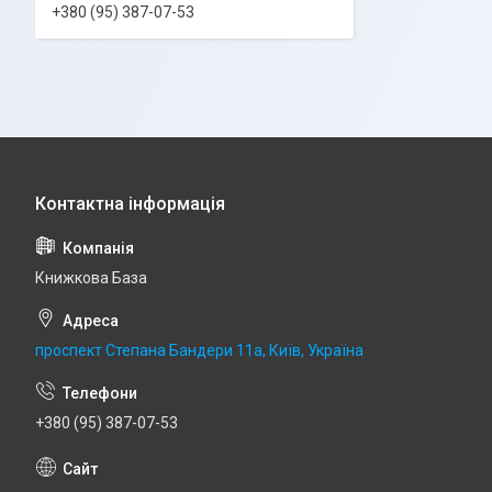
+380 (95) 387-07-53
Книжкова База
проспект Степана Бандери 11а, Київ, Україна
+380 (95) 387-07-53