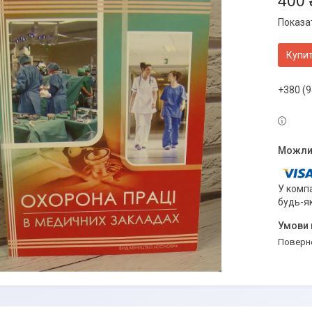
400 
Показат
Купи
+380 (9
У компа
будь-я
поверн