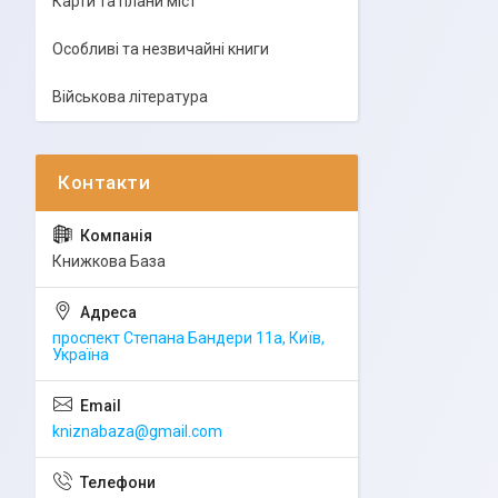
Карти та плани міст
Особливі та незвичайні книги
Військова література
Книжкова База
проспект Степана Бандери 11а, Київ,
Україна
kniznabaza@gmail.com