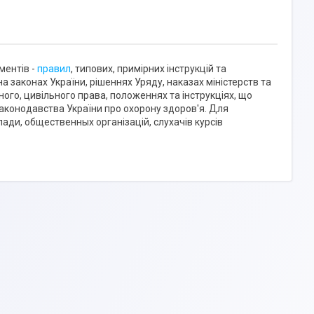
ментів -
правил
, типових, примірних інструкцій та
а законах України, рішеннях Уряду, наказах міністерств та
ого, цивільного права, положеннях та інструкціях, що
конодавства України про охорону здоров'я. Для
влади, общественных організацій, слухачів курсів