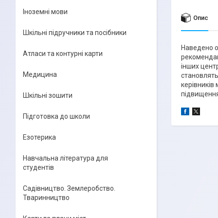
Іноземні мови
Опис
Шкільні підручники та посібники
Наведено о
Атласи та контурні карти
рекомендаці
інших цент
Медицина
становлять
керівників 
підвищення 
Шкільні зошити
Підготовка до школи
Езотерика
Навчальна література для
студентів
Садівництво. Землеробство.
Тваринництво