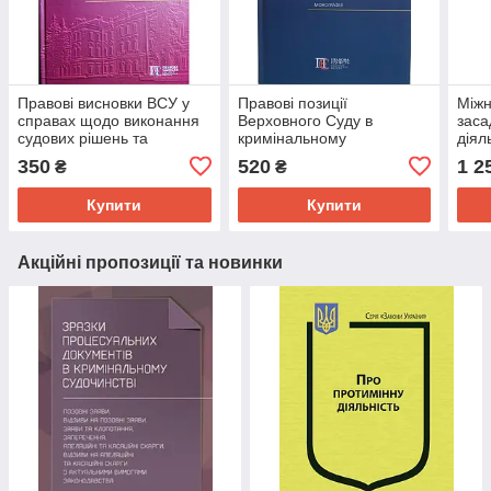
Правові висновки ВСУ у
Правові позиції
Міжн
справах щодо виконання
Верховного Суду в
заса
судових рішень та
кримінальному
діял
виконавчого провадження
провадженні Скрипник
крим
350
520
1 2
₴
₴
(господарс
Д.О.
О.В.
Купити
Купити
Акційні пропозиції та новинки