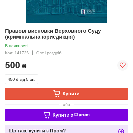
Правові висновки Верховного Суду
(кримінальна юрисдикція)
В наявності
Код: 141726
Опт і роздріб
500
₴
450 ₴
від 5 шт.
Купити
або
Купити з
Що таке купити з Пром?