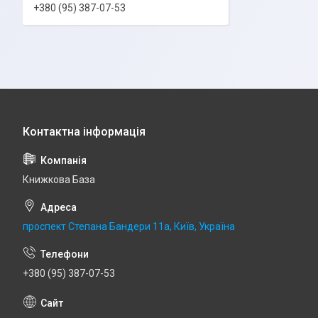
+380 (95) 387-07-53
Книжкова База
проспект Степана Бандери 11а, Київ, Україна
+380 (95) 387-07-53