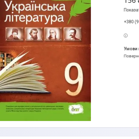
156 
Показат
+380 (9
поверн