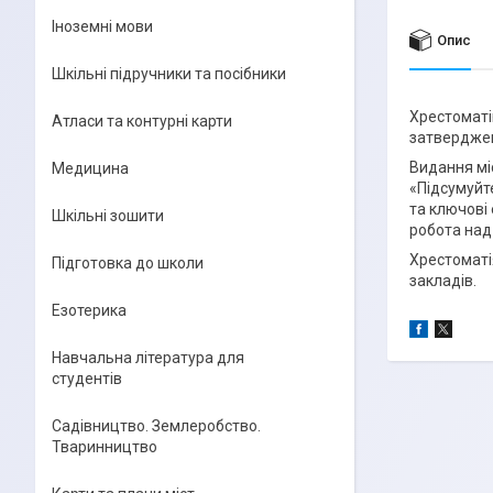
Іноземні мови
Опис
Шкільні підручники та посібники
Хрестоматі
Атласи та контурні карти
затверджена
Видання міс
Медицина
«Підсумуйте
та ключові
Шкільні зошити
робота над
Хрестоматія
Підготовка до школи
закладів.
Езотерика
Навчальна література для
студентів
Садівництво. Землеробство.
Тваринництво