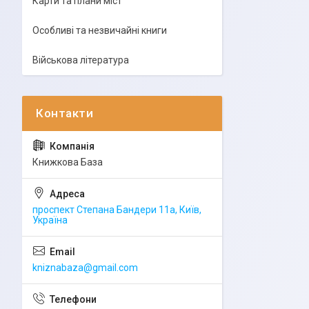
Карти та плани міст
Особливі та незвичайні книги
Військова література
Книжкова База
проспект Степана Бандери 11а, Київ,
Україна
kniznabaza@gmail.com