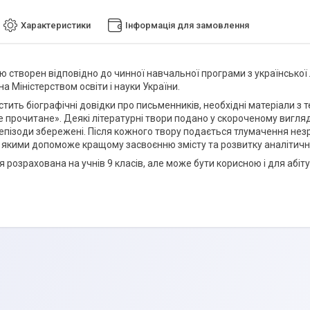
Характеристики
Інформація для замовлення
ю створен відповідно до чинної навчальної програми з української 
 Міністерством освіти і науки України.
тить біографічні довідки про письменників, необхідні матеріали з те
 прочитане». Деякі літературні твори подано у скороченому вигляді
 епізоди збережені. Після кожного твору подається тлумачення нез
 якими допоможе кращому засвоєнню змісту та розвитку аналітичн
 розрахована на учнів 9 класів, але може бути корисною і для абіту