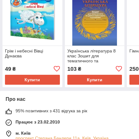
Грім і небесні Вівці
Українська література 8
Гімн
Дунаєва
клас Зошит для
тематичного та
діагностувального
49
103
250
₴
₴
оцінювання Івашина Г.М.,
Яценко Т.О., Тригуб І.
Купити
Купити
Про нас
95% позитивних з 431 відгука за рік
Працює з 23.02.2010
м. Київ
проспект Степана Бандери 11а, Київ, Україна