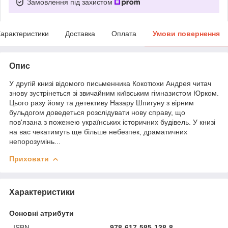
Замовлення під захистом
арактеристики
Доставка
Оплата
Умови повернення
Опис
У другій книзі відомого письменника Кокотюхи Андрея читач
знову зустрінеться зі звичайним київським гімназистом Юрком.
Цього разу йому та детективу Назару Шпигуну з вірним
бульдогом доведеться розслідувати нову справу, що
пов'язана з пожежею українських історичних будівель. У книзі
на вас чекатимуть ще більше небезпек, драматичних
непорозумінь...
Приховати
Характеристики
Основні атрибути
ISBN
978-617-585-138-8