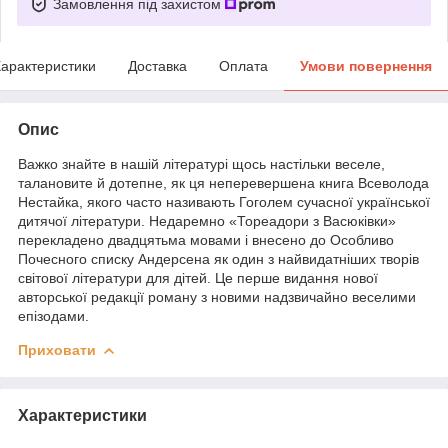
Замовлення під захистом
арактеристики
Доставка
Оплата
Умови повернення
Опис
Важко знайте в нашій літературі щось настільки веселе,
талановите й дотепне, як ця неперевершена книга Всеволода
Нестайка, якого часто називають Гоголем сучасної української
дитячої літератури. Недаремно «Тореадори з Васюківки»
перекладено двадцятьма мовами і внесено до Особливо
Почесного списку Андерсена як один з найвидатніших творів
світової літератури для дітей. Це перше видання нової
авторської редакції роману з новими надзвичайно веселими
епізодами.
Приховати
Характеристики