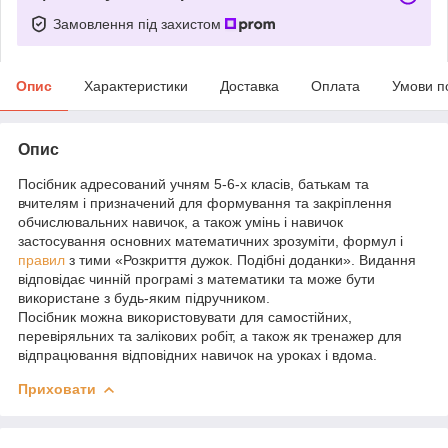
Замовлення під захистом
Опис
Характеристики
Доставка
Оплата
Умови п
Опис
Посібник адресований учням 5-6-х класів, батькам та
вчителям і призначений для формування та закріплення
обчислювальних навичок, а також умінь і навичок
застосування основних математичних зрозуміти, формул і
правил
з тими «Розкриття дужок. Подібні доданки». Видання
відповідає чинній програмі з математики та може бути
використане з будь-яким підручником.
Посібник можна використовувати для самостійних,
перевіряльних та залікових робіт, а також як тренажер для
відпрацювання відповідних навичок на уроках і вдома.
Приховати