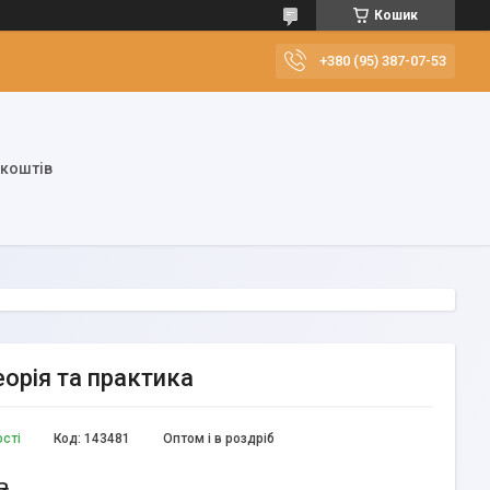
Кошик
+380 (95) 387-07-53
 коштів
еорія та практика
ості
Код:
143481
Оптом і в роздріб