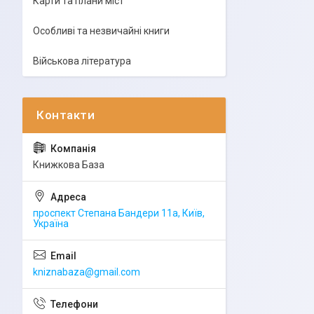
Карти та плани міст
Особливі та незвичайні книги
Військова література
Книжкова База
проспект Степана Бандери 11а, Київ,
Україна
kniznabaza@gmail.com