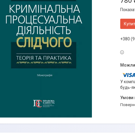
780 
Показат
Купи
+380 (9
У компа
будь-я
поверн