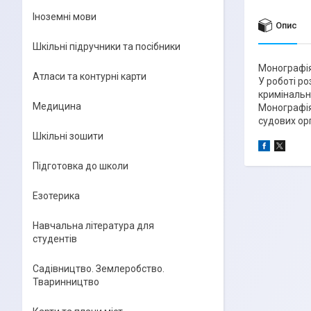
Іноземні мови
Опис
Шкільні підручники та посібники
Монографія
Атласи та контурні карти
У роботі р
кримінальн
Медицина
Монографія 
судових орг
Шкільні зошити
Підготовка до школи
Езотерика
Навчальна література для
студентів
Садівництво. Землеробство.
Тваринництво