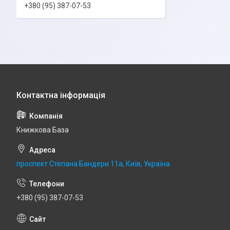
+380 (95) 387-07-53
Книжкова База
проспект Степана Бандери 11а, Київ, Україна
+380 (95) 387-07-53