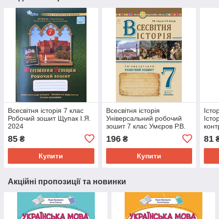
Всесвітня історія 7 клас
Всесвітня історія
Істо
Робочий зошит Щупак І.Я.
Універсальний робочий
Істо
2024
зошит 7 клас Умєров Р.В.
конт
навч
85
196
81
₴
₴
Купити
Купити
Акційні пропозиції та новинки