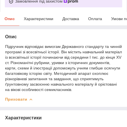
Замовлення під захистом
Опис
Характеристики
Доставка
Оплата
Умови п
Опис
Підручник відповідає вимогам Державного стандарту та чинній
програмі зі всесвітньої історії. Він містить навчальний матеріал
із всесвітньої історії починаючи від середини І тис. до кінця XV
ст. Різноманітні рубрики, уривки з історичних документів,
карти, схеми й ілюстрації допоможуть учням глибше осягнути
багатовікову історію світу. Методичний апарат охоплює
різнорівневі запитання та завдання, що сприятимуть
ґрунтовному засвоєнню навчального матеріалу й орієтовані
на вікові особливості семикласників.
Приховати
Характеристики