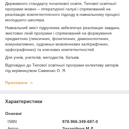
Державного стандарту початкової освіти, Типової освітньої
програми мовно – літературної галузі і спрямований на
реалізацію компетентнісного підходу в навчальному процесі
молодшого школяра.
Навчальний зміст підручника забезпечує реалізацію завдань
змістових ліній програми і спрямований на формування
предметних (лексичних, фонетичних, діамонологічних,
комунікативних, художньо-мовленнєвих каліграфічних,
орфографічних) та ключових компетентностей.
Для учнів, учителів, методистів, батьків.
Відповідно до Типової освітньої програми колективу авторів
під керівництвом Савченко О. Я.
Приховати
Характеристики
Основні
ISBN
978-966-349-687-0
Автор
Захарійчук М.Д.