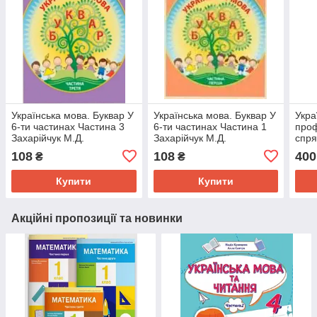
Українська мова. Буквар У
Українська мова. Буквар У
Укра
6-ти частинах Частина 3
6-ти частинах Частина 1
про
Захарійчук М.Д.
Захарійчук М.Д.
спр
Комп
108
108
400
₴
₴
Литв
Купити
Купити
Акційні пропозиції та новинки