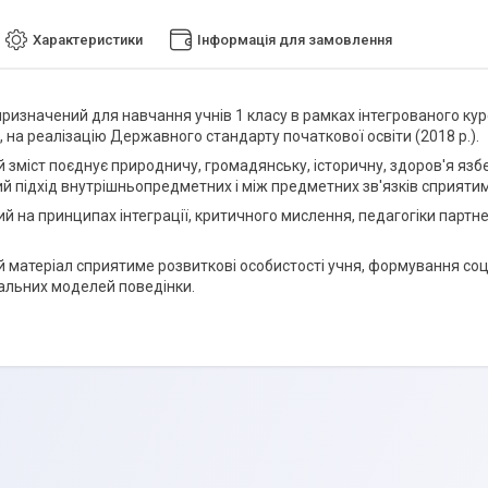
Характеристики
Інформація для замовлення
призначений для навчання учнів 1 класу в рамках інтегрованого кур
, на реалізацію Державного стандарту початкової освіти (2018 р.).
зміст поєднує природничу, громадянську, історичну, здоров'я язбер
ий підхід внутрішньопредметних і між предметних зв'язків сприя
й на принципах інтеграції, критичного мислення, педагогіки партн
 матеріал сприятиме розвиткові особистості учня, формування соці
льних моделей поведінки.