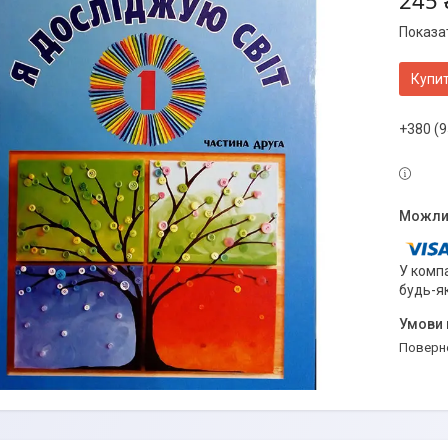
245 
Показат
Купи
+380 (9
У компа
будь-я
поверн