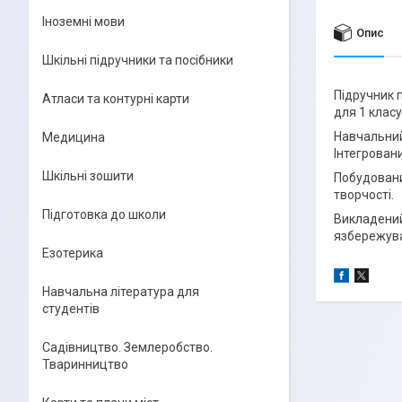
Іноземні мови
Опис
Шкільні підручники та посібники
Підручник 
Атласи та контурні карти
для 1 класу
Навчальний 
Медицина
Інтегрован
Шкільні зошити
Побудовани
творчості.
Підготовка до школи
Викладений
язбережува
Езотерика
Навчальна література для
студентів
Садівництво. Землеробство.
Тваринництво