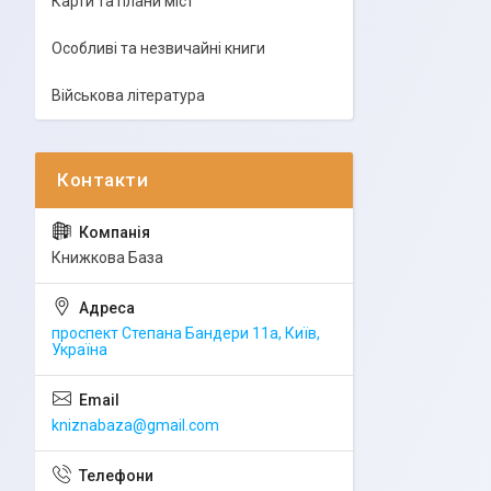
Карти та плани міст
Особливі та незвичайні книги
Військова література
Книжкова База
проспект Степана Бандери 11а, Київ,
Україна
kniznabaza@gmail.com