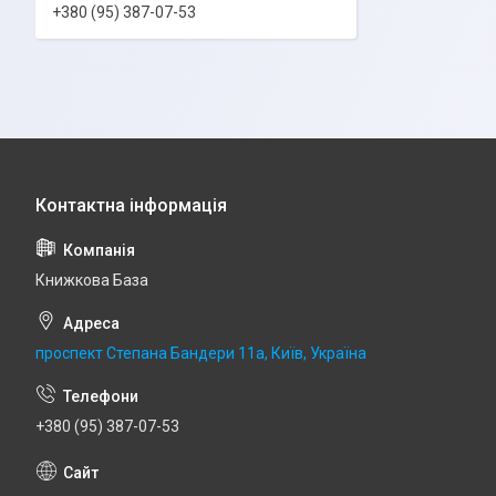
+380 (95) 387-07-53
Книжкова База
проспект Степана Бандери 11а, Київ, Україна
+380 (95) 387-07-53