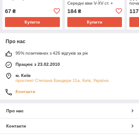
Середні віки V-XV ст. +
поча
Контурна карта ІПТ
67
184
117
₴
₴
Купити
Купити
Про нас
95% позитивних з 426 відгуків за рік
Працює з 23.02.2010
м. Київ
проспект Степана Бандери 11а, Київ, Україна
Контакти
Про нас
Контакти