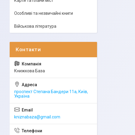
Карти та плани міст
Особливі та незвичайні книги
Військова література
Книжкова База
проспект Степана Бандери 11а, Київ,
Україна
kniznabaza@gmail.com