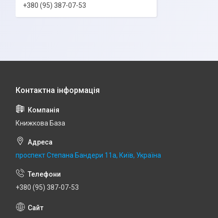
+380 (95) 387-07-53
Книжкова База
проспект Степана Бандери 11а, Київ, Україна
+380 (95) 387-07-53