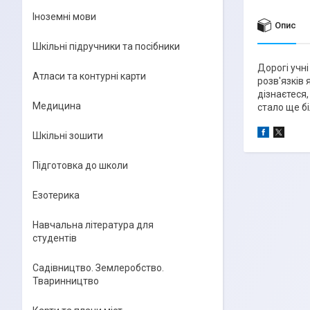
Іноземні мови
Опис
Шкільні підручники та посібники
Дорогі учн
Атласи та контурні карти
розв'язків
дізнаєтеся
Медицина
стало ще б
Шкільні зошити
Підготовка до школи
Езотерика
Навчальна література для
студентів
Садівництво. Землеробство.
Тваринництво