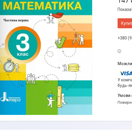
147 
Показат
Купи
+380 (9
У компа
будь-я
поверн