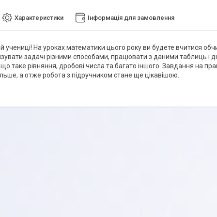
Характеристики
Інформація для замовлення
і й учениці! На уроках математики цього року ви будете вчитися о
 язувати задачі різними способами, працювати з даними таблиць і д
, що таке рівняння, дробові числа та багато іншого. Завдання на п
ільше, а отже робота з підручником стане ще цікавішою.