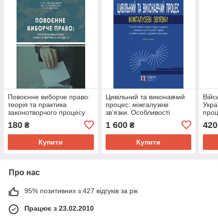
Повоєнне виборче право:
Цивільний та виконавчий
Війс
теорія та практика
процес: міжгалузеві
Укра
законотворчого процесу
зв’язки. Особливості
проц
Лісовський П.М. Лісовська
розгляду судами певних
Лісо
180
1 600
420
₴
₴
Ю.П.
категорій справ та
виконання судових
Купити
Купити
Про нас
95% позитивних з 427 відгуків за рік
Працює з 23.02.2010