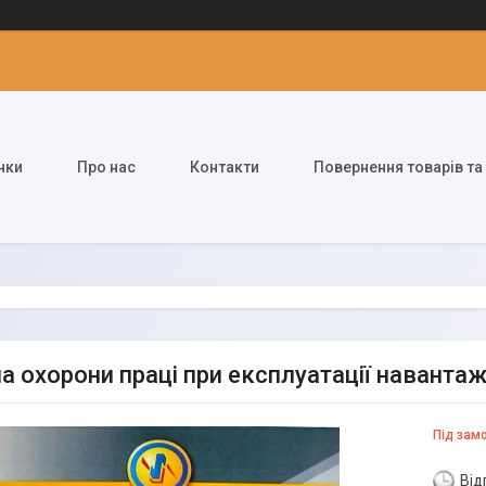
нки
Про нас
Контакти
Повернення товарів та
а охорони праці при експлуатації наванта
Під зам
Від