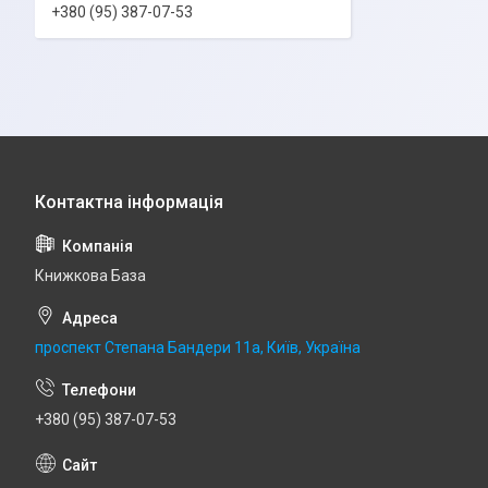
+380 (95) 387-07-53
Книжкова База
проспект Степана Бандери 11а, Київ, Україна
+380 (95) 387-07-53