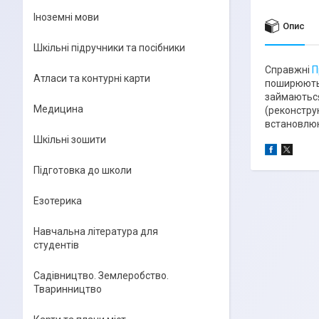
Іноземні мови
Опис
Шкільні підручники та посібники
Справжні
П
Атласи та контурні карти
поширюютьс
займаються
Медицина
(реконстру
встановлюю
Шкільні зошити
Підготовка до школи
Езотерика
Навчальна література для
студентів
Садівництво. Землеробство.
Тваринництво