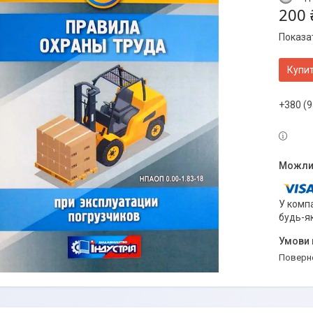
200 
Показат
Купи
+380 (9
У компа
будь-я
поверн