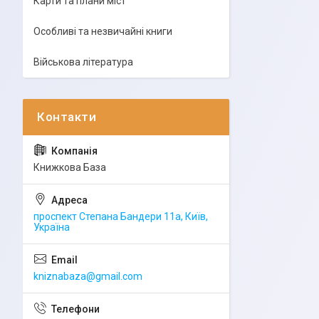
Карти та плани міст
Особливі та незвичайні книги
Військова література
Книжкова База
проспект Степана Бандери 11а, Київ,
Україна
kniznabaza@gmail.com