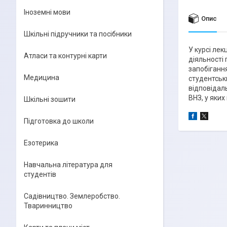
Іноземні мови
Опис
Шкільні підручники та посібники
У курсі лек
Атласи та контурні карти
діяльності 
запобіганн
Медицина
студентськ
відповідаль
ВНЗ, у яких
Шкільні зошити
Підготовка до школи
Езотерика
Навчальна література для
студентів
Садівництво. Землеробство.
Тваринництво