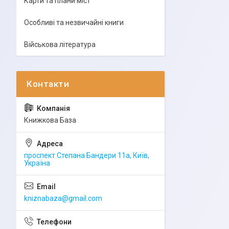
Карти та плани міст
Особливі та незвичайні книги
Військова література
Книжкова База
проспект Степана Бандери 11а, Київ,
Україна
kniznabaza@gmail.com