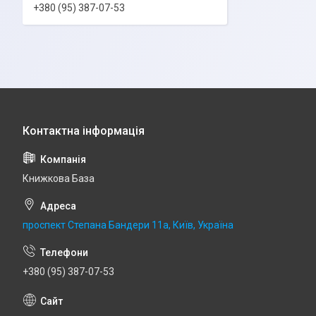
+380 (95) 387-07-53
Книжкова База
проспект Степана Бандери 11а, Київ, Україна
+380 (95) 387-07-53