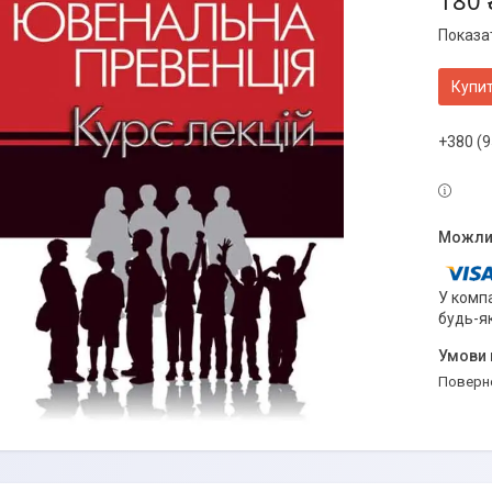
180 
Показат
Купи
+380 (9
У компа
будь-я
поверн