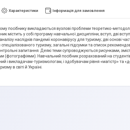
Характеристики
Інформація для замовлення
ому посібнику викладаються вузлові проблеми теоретико-методолог
бник містить у собі програму навчальної дисципліни, вступ, дві вст
аналізу наслідків пандемії коронавірусу для туризму; дві основі ч
в спеціалізованого туризму, загальні підсумки та список рекоменд
контрольні запитання. Деякі теми супроводжуються рисунками, зміс
ми (фотографіями). Навчальний посібник розрахований на студентів 
ий і викладачам-туризмологам, і здобувачам рівня «магістр» та «до
ризму в світі й Україні.