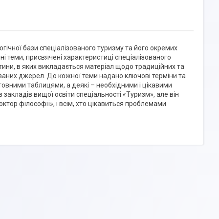
ічної бази спеціалізованого туризму та його окремих
упні теми, присвячені характеристиці спеціалізованого
астини, в яких викладається матеріал щодо традиційних та
ованих джерел. До кожної теми надано ключові терміни та
товними таблицями, а деякі – необхідними і цікавими
закладів вищої освіти спеціальності «Туризм», але він
ктор філософії», і всім, хто цікавиться проблемами