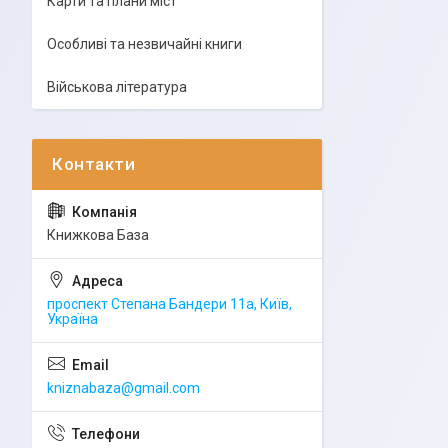
Карти та плани міст
Особливі та незвичайні книги
Військова література
Книжкова База
проспект Степана Бандери 11а, Київ,
Україна
kniznabaza@gmail.com