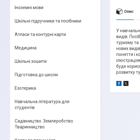
Іноземні мови
Опис
Шкільні підручники та посібники
У навчальн
Атласи та контурні карти
видів. Посі
туризму та 
Медицина
нових виді
поняття і 
ілюстрація
Шкільні зошити
буде корисн
розвитку ту
Підготовка до школи
Езотерика
Навчальна література для
студентів
Садівництво. Землеробство.
Тваринництво