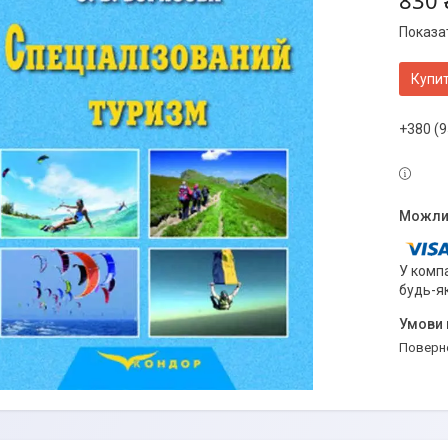
830 
Показат
Купи
+380 (9
У компа
будь-я
поверн