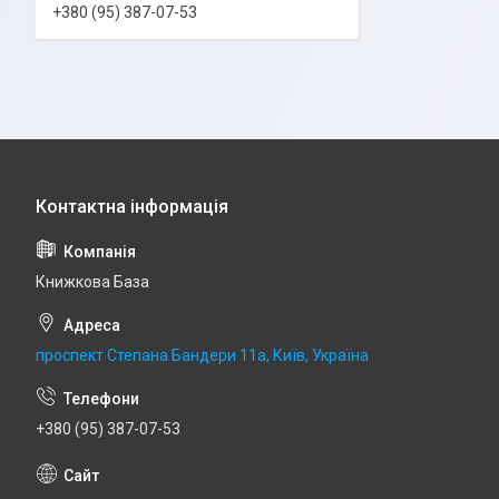
+380 (95) 387-07-53
Книжкова База
проспект Степана Бандери 11а, Київ, Україна
+380 (95) 387-07-53