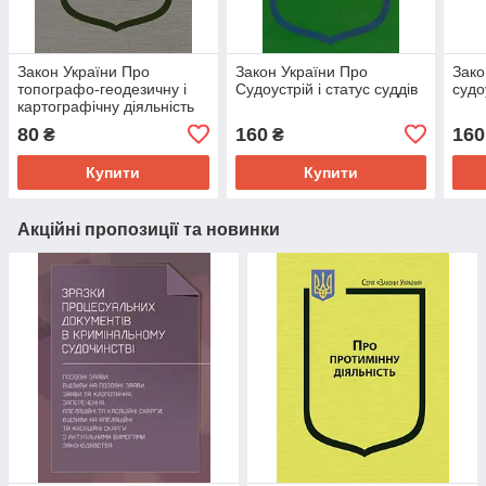
Закон України Про
Закон України Про
Зако
топографо-геодезичну і
Судоустрій і статус суддів
судо
картографічну діяльність
80
160
160
₴
₴
Купити
Купити
Акційні пропозиції та новинки