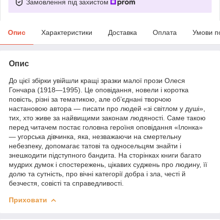
Замовлення під захистом
Опис
Характеристики
Доставка
Оплата
Умови п
Опис
До цієї збірки увійшли кращі зразки малої прози Олеся
Гончара (1918—1995). Це оповідання, новели і коротка
повість, різні за тематикою, але об’єднані творчою
настановою автора — писати про людей «зі світлом у душі»,
тих, хто живе за найвищими законам людяності. Саме такою
перед читачем постає головна героїня оповідання «Ілонка»
— угорська дівчинка, яка, незважаючи на смертельну
небезпеку, допомагає татові та односельцям знайти і
знешкодити підступного бандита. На сторінках книги багато
мудрих думок і спостережень, цікавих суджень про людину, її
долю та сутність, про вічні категорії добра і зла, честі й
безчестя, совісті та справедливості.
Приховати