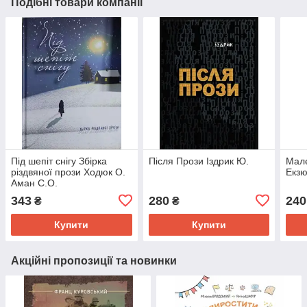
Подібні товари компанії
Під шепіт снігу Збірка
Після Прози Іздрик Ю.
Мале
різдвяної прози Ходюк О.
Екзю
Аман С.О.
343
280
240
₴
₴
Купити
Купити
Акційні пропозиції та новинки