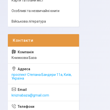
Карти та плани міст
Особливі та незвичайні книги
Військова література
Книжкова База
проспект Степана Бандери 11а, Київ,
Україна
kniznabaza@gmail.com