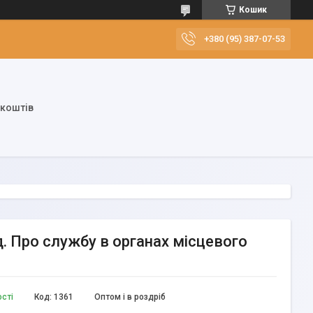
Кошик
+380 (95) 387-07-53
 коштів
д. Про службу в органах місцевого
ості
Код:
1361
Оптом і в роздріб