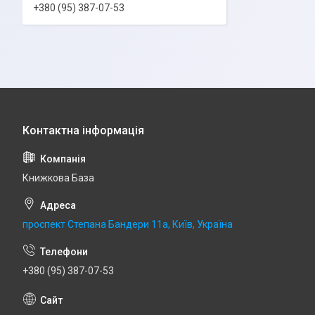
+380 (95) 387-07-53
Книжкова База
проспект Степана Бандери 11а, Київ, Україна
+380 (95) 387-07-53