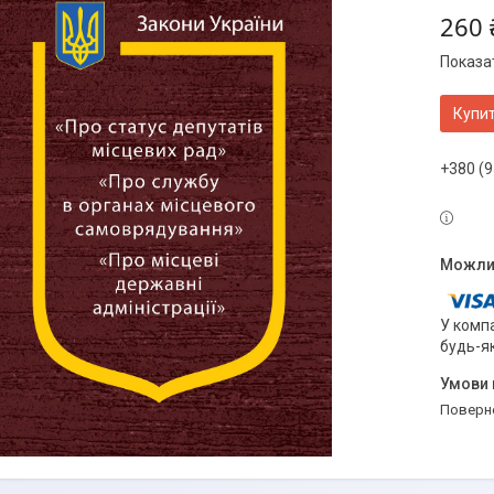
260 
Показат
Купи
+380 (9
У компа
будь-я
поверн