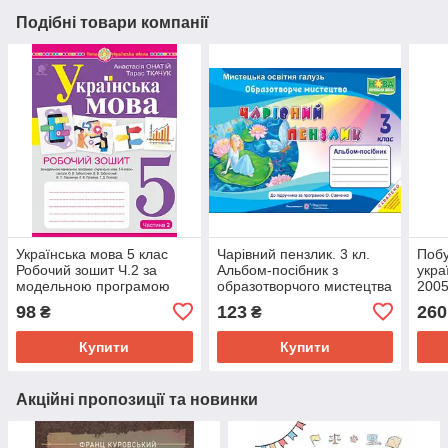
Подібні товари компанії
Українська мова 5 клас
Чарівний пензлик. 3 кл.
Побу
Робочий зошит Ч.2 за
Альбом-посібник з
укра
модельною програмою
образотворчого мистецтва
2005
Заболотного О.В.. Онатій
Бровченко А.В.
конт
98
123
260
₴
₴
А.
Купити
Купити
Акційні пропозиції та новинки