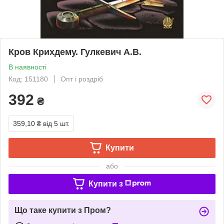
Кров Крихдему. Гулкевич А.В.
В наявності
Код: 151180
Опт і роздріб
392
₴
359,10 ₴
від 5 шт.
Купити
або
Купити з
Що таке купити з Пром?