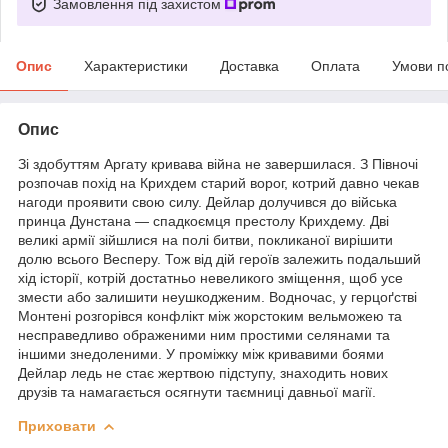
Замовлення під захистом
Опис
Характеристики
Доставка
Оплата
Умови п
Опис
Зі здобуттям Аргату кривава війна не завершилася. З Півночі
розпочав похід на Крихдем старий ворог, котрий давно чекав
нагоди проявити свою силу. Дейлар долучився до війська
принца Дунстана — спадкоємця престолу Крихдему. Дві
великі армії зійшлися на полі битви, покликаної вирішити
долю всього Весперу. Тож від дій героїв залежить подальший
хід історії, котрій достатньо невеликого зміщення, щоб усе
змести або залишити неушкодженим. Водночас, у герцоґстві
Монтені розгорівся конфлікт між жорстоким вельможею та
несправедливо ображеними ним простими селянами та
іншими знедоленими. У проміжку між кривавими боями
Дейлар ледь не стає жертвою підступу, знаходить нових
друзів та намагається осягнути таємниці давньої магії.
Приховати