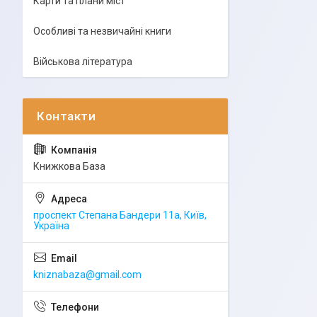
Карти та плани міст
Особливі та незвичайні книги
Військова література
Книжкова База
проспект Степана Бандери 11а, Київ,
Україна
kniznabaza@gmail.com