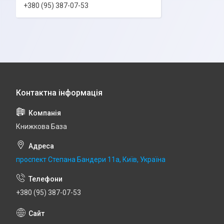
+380 (95) 387-07-53
Книжкова База
проспект Степана Бандери 11а, Київ, Україна
+380 (95) 387-07-53