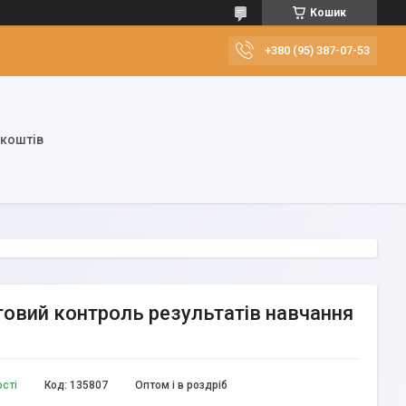
Кошик
+380 (95) 387-07-53
 коштів
естовий контроль результатів навчання
ості
Код:
135807
Оптом і в роздріб