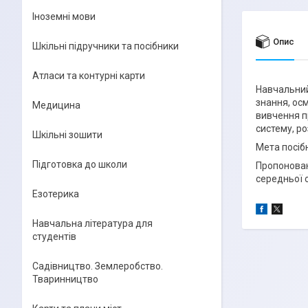
Іноземні мови
Опис
Шкільні підручники та посібники
Атласи та контурні карти
Навчальний
знання, ос
Медицина
вивчення п
систему, ро
Шкільні зошити
Мета посіб
Підготовка до школи
Пропоновани
середньої о
Езотерика
Навчальна література для
студентів
Садівництво. Землеробство.
Тваринництво