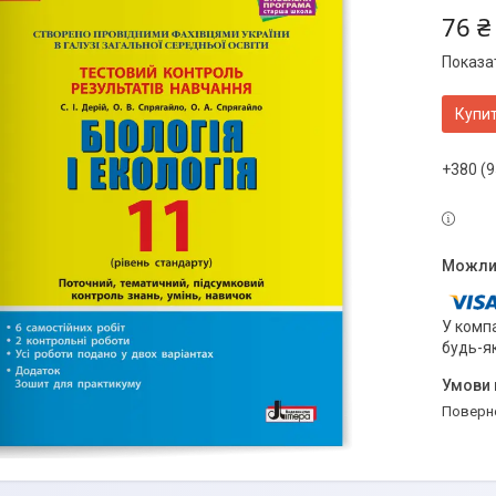
76 ₴
Показат
Купи
+380 (9
У компа
будь-я
поверн