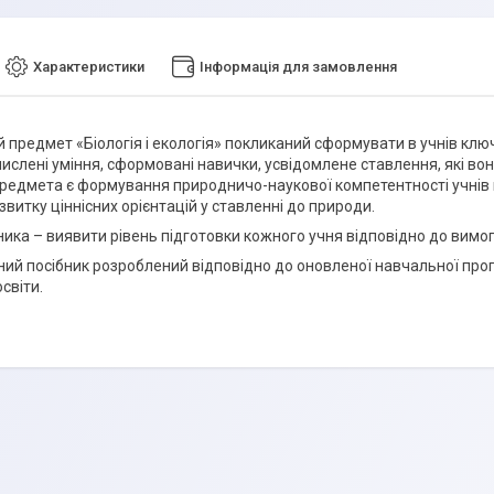
Характеристики
Інформація для замовлення
 предмет «Біологія і екологія» покликаний сформувати в учнів клю
мислені уміння, сформовані навички, усвідомлене ставлення, які во
редмета є формування природничо-наукової компетентності учнів 
звитку ціннісних орієнтацій у ставленні до природи.
ника – виявити рівень підготовки кожного учня відповідно до вимог
й посібник розроблений відповідно до оновленої навчальної програм
світи.