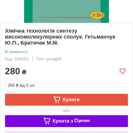
Хімічна технологія синтезу
високомолекулярних сполук. Гетьманчук
Ю.П., Братичак М.М.
В наявності
Код: 154151
Опт і роздріб
280
₴
266 ₴
від 5 шт.
Купити
або
Купити з