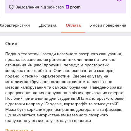
Замовлення під захистом
Характеристики
Доставка
Оплата
Умови повернення
Опис
Подано теоретичні засади наземного лазерного сканування,
проаналізовано вплив різноманітних чинників на точність
отримання кінцевої продукції, передусім просторових
координат точок об’єкта. Описано основні типи сканерів,
подано їх технічні характеристики. Звернено увагу на
методику калібрування сканерних систем та висвітлено
методи калібрування та самокалібрування. Наведено зразки
опрацювання даних сканування в різних прикладних сферах.
Посібник призначений для студентів ВНЗ магістерського рівня
підготовки напряму “Геодезія, картографія та землеустрій”.
Може бути корисним для аспірантів, докторантів та фахівців,
що займаються використанням наземного лазерного
сканування у різних галузях науки і практики.
Приховати