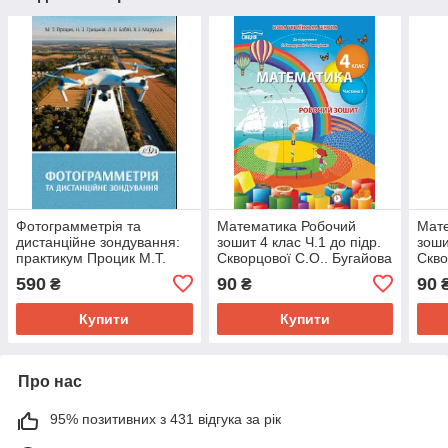
Фотограмметрія та
Математика Робочий
Мат
дистанційне зондування:
зошит 4 клас Ч.1 до підр.
зоши
практикум Процик М.Т.
Скворцової С.О.. Бугайова
Скво
Грицьків Н.З. Бабій Л.В.
Л.В.
Л.В.
590
90
90
₴
₴
Купити
Купити
Про нас
95% позитивних з 431 відгука за рік