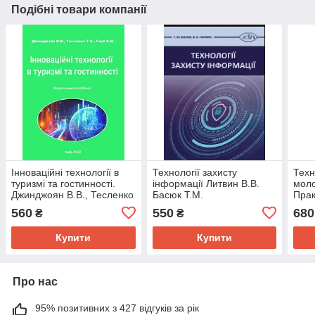
Подібні товари компанії
Інноваційні технології в
Технології захисту
Техн
туризмі та гостинності.
інформації Литвин В.В.
моло
Джинджоян В.В., Тесленко
Басюк Т.М.
Прак
Т.В.
560
550
680
₴
₴
Купити
Купити
Про нас
95% позитивних з 427 відгуків за рік