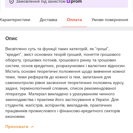
Замовлення під захистом
Характеристики
Доставка
Оплата
Умови повернення
Опис
Висвітлено суть та функції таких категорій, як “гроші”,
“кредит”, зміст основних теорій грошей, поняття грошового
обороту, грошових потоків, грошового ринку та грошових
систем, основ кредитних, розрахункових і валютних відносин.
Містить основні теоретичні положення щодо вивчення кожної
теми, теми рефератів до кожної із тем, запитання для
самоконтролю рівня засвоєння теоретичних положень курсу,
задачі, термінологічний словник, список рекомендованої
літератури. Матеріал викладено з урахуванням чинного
законодавства і практики його застосування в Україні. Для
студентів, магістрів, аспірантів, викладачів, практичних
працівників промислового і фінансово-кредитного секторів
економіки.
Приховати