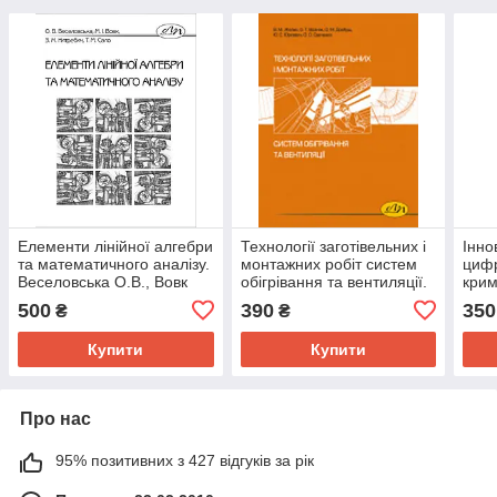
Елементи лінійної алгебри
Технології заготівельних і
Інно
та математичного аналізу.
монтажних робіт систем
цифр
Веселовська О.В., Вовк
обігрівання та вентиляції.
крим
М.І.
Желих В.М.
експ
500
390
350
₴
₴
Шевч
Купити
Купити
Про нас
95% позитивних з 427 відгуків за рік