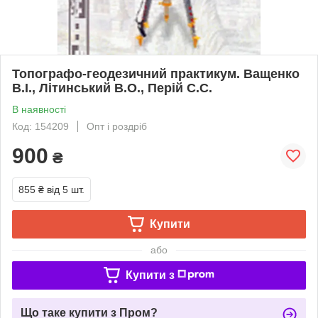
Топографо-геодезичний практикум. Ващенко
В.І., Літинський В.О., Перій С.С.
В наявності
Код: 154209
Опт і роздріб
900
₴
855 ₴
від 5 шт.
Купити
або
Купити з
Що таке купити з Пром?