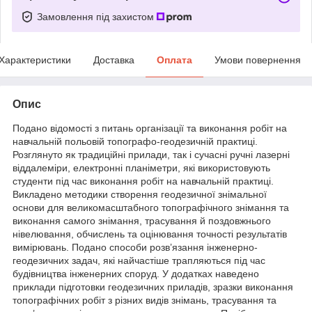
Замовлення під захистом
Характеристики
Доставка
Оплата
Умови повернення
Опис
Подано відомості з питань організації та виконання робіт на
навчальній польовій топографо-геодезичній практиці.
Розглянуто як традиційні прилади, так і сучасні ручні лазерні
віддалеміри, електронні планіметри, які використовують
студенти під час виконання робіт на навчальній практиці.
Викладено методики створення геодезичної знімальної
основи для великомасштабного топографічного знімання та
виконання самого знімання, трасування й поздовжнього
нівелювання, обчислень та оцінювання точності результатів
вимірювань. Подано способи розв’язання інженерно-
геодезичних задач, які найчастіше трапляються під час
будівництва інженерних споруд. У додатках наведено
приклади підготовки геодезичних приладів, зразки виконання
топографічних робіт з різних видів знімань, трасування та