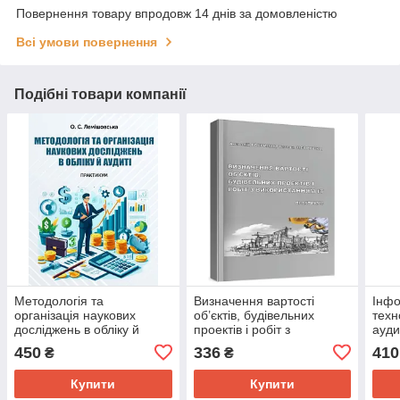
Повернення товару впродовж 14 днів за домовленістю
Всі умови повернення
Подібні товари компанії
Методологія та
Визначення вартості
Інфо
організація наукових
об’єктів, будівельних
техн
досліджень в обліку й
проектів і робіт з
ауди
аудиті: практикум
використанням ІТ:
Шкві
450
336
410
₴
₴
Лемішовська О.С.
практикум Гавриляк А.С.
Петрушка Т.О.
Купити
Купити