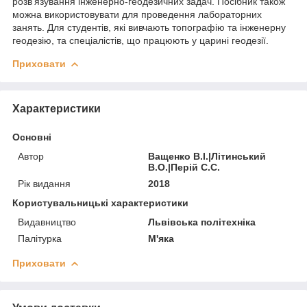
розв’язування інженерно-геодезичних задач. Посібник також
можна використовувати для проведення лабораторних
занять. Для студентів, які вивчають топографію та інженерну
геодезію, та спеціалістів, що працюють у царині геодезії.
Приховати
Характеристики
Основні
Автор
Ващенко В.І.|Літинський
В.О.|Перій С.С.
Рік видання
2018
Користувальницькі характеристики
Видавництво
Львівська політехніка
Палітурка
М'яка
Приховати